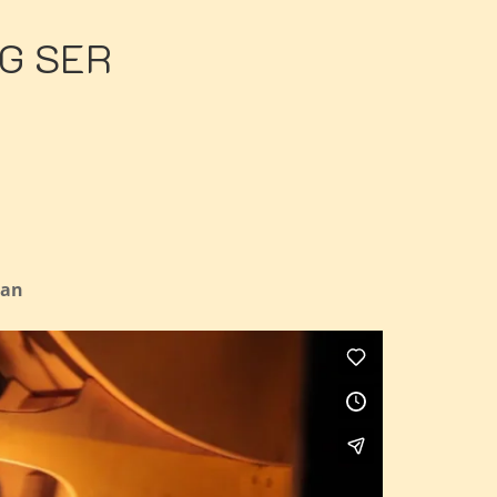
G SER
ran