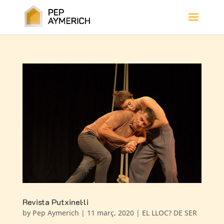
Revista Putxinel·li
by
Pep Aymerich
|
11 març, 2020
|
EL LLOC? DE SER