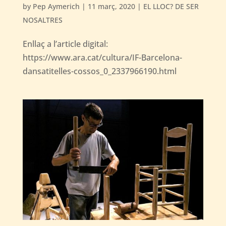
by
Pep Aymerich
|
11 març, 2020
|
EL LLOC? DE SER
NOSALTRES
Enllaç a l’article digital:
https://www.ara.cat/cultura/IF-Barcelona-
dansatitelles-cossos_0_2337966190.html