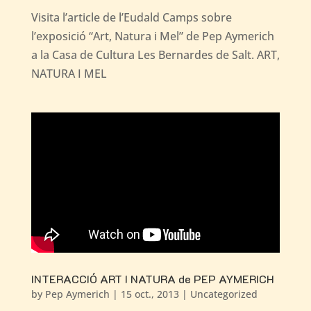
Visita l’article de l’Eudald Camps sobre
l’exposició “Art, Natura i Mel” de Pep Aymerich
a la Casa de Cultura Les Bernardes de Salt. ART,
NATURA I MEL
INTERACCIÓ ART I NATURA de PEP AYMERICH
by
Pep Aymerich
|
15 oct., 2013
|
Uncategorized